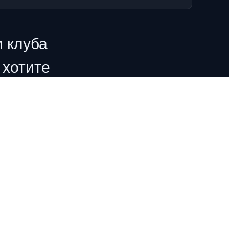
 клуба
 хотите
ть доступ и
в и принять