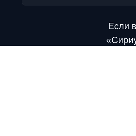
Если 
«Сириу
участвоват
Вы также м