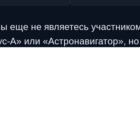
вы еще не являетесь участником
с-А» или «Астронавигатор», но
ь в вебинаре, вы можете оплати
присоединиться к встрече
Стоимость участия – 2000₽
ПРИСОЕДИНИТЬСЯ К ВЕБИНАРУ
ожете вступить в один из клубо