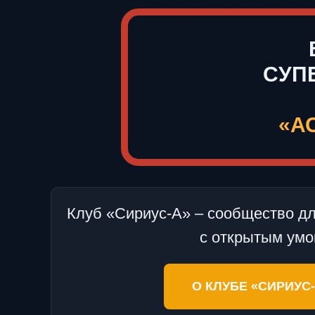
СУП
«А
Клуб «Сириус-А» – сообщество 
с открытым ум
О КЛУБЕ «СИРИУС